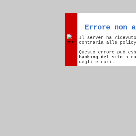
Errore non a
Il server ha ricevut
contraria alle polic
Questo errore può es
hacking del sito
o d
degli errori.