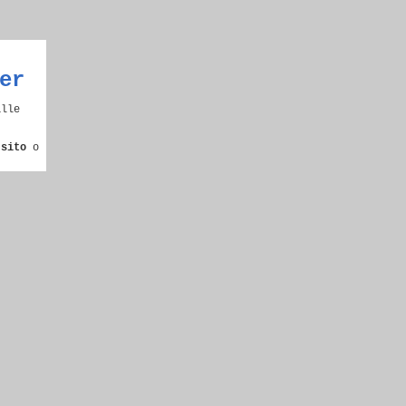
er
alle
 sito
o