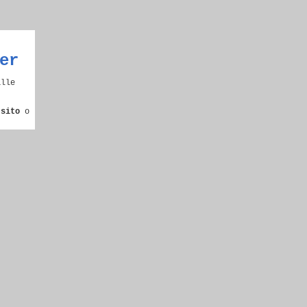
er
alle
 sito
o