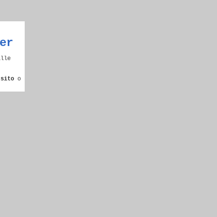
er
alle
 sito
o