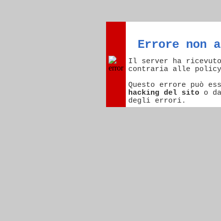
Errore non a
Il server ha ricevut
contraria alle polic
Questo errore può es
hacking del sito
o d
degli errori.