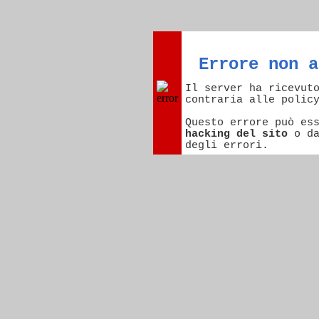
Errore non a
Il server ha ricevut
contraria alle polic
Questo errore può es
hacking del sito
o d
degli errori.