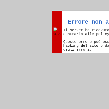
Errore non a
Il server ha ricevut
contraria alle polic
Questo errore può es
hacking del sito
o d
degli errori.