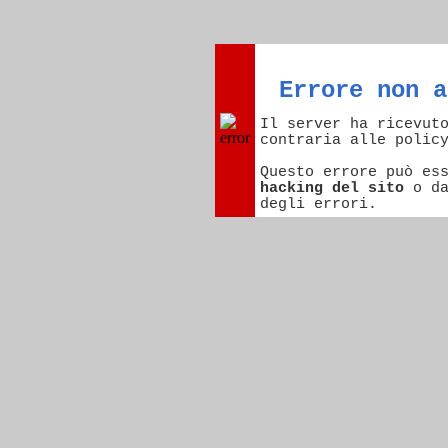
Errore non a
Il server ha ricevut
contraria alle polic
Questo errore può es
hacking del sito
o d
degli errori.